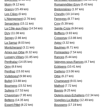
Moiry
(9.12 km)
Romainmôtier-Envy
(5.43 km)
Grancy
(15.49 km)
Bretonnières
(1.97 km)
Les Clées
(0 km)
Chevilly
(10.14 km)
L'Abergement
(2.76 km)
Ferreyres
(8.77 km)
Senarclens
(15.11 km)
Croy
(5.39 km)
La Côte-aux-Fées
(14.54 km)
Sainte-Croix
(9.84 km)
Dizy
(11.08 km)
Bofflens
(3.93 km)
Sergey
(2.86 km)
Cossonay
(13.86 km)
La Sarraz
(8.03 km)
Agiez
(3.32 km)
Montcherand
(3.11 km)
Baulmes
(6.71 km)
Arnex-sur-Orbe
(6.32 km)
Pompaples
(7.54 km)
Lussery-Villars
(11.85 km)
Rances
(5.44 km)
Penthalaz
(14.05 km)
Valeyres-sous-Rances
(4.7 km)
Orny
(8.8 km)
Eclépens
(10.41 km)
Penthaz
(15.93 km)
Daillens
(13.06 km)
Vuiteboeuf
(9.98 km)
Orbe
(6.27 km)
Bullet
(13.88 km)
Champvent
(9.01 km)
Bournens
(15.52 km)
Mathod
(7.72 km)
Sullens
(17.53 km)
Bavois
(9.25 km)
Chavornay
(7.95 km)
Oulens-sous-Echallens
(12.34 km)
Bettens
(14.35 km)
Vugelles-La Mothe
(12.49 km)
Essert-Pittet
(8.22 km)
Boussens
(17.19 km)