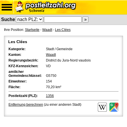
Suche
Ihre Position:
Startseite
-
Waadt
-
Les Clées
Les Clées
Kategorie:
Stadt / Gemeinde
Kanton:
Waadt
Regierungsbezirk:
District du Jura-Nord vaudois
KFZ-Kennzeichen:
VD
amtlicher
Gemeindeschlüssel:
G5750
Einwohner:
154
Fläche:
70,20 km²
Postleitzahl (PLZ):
1356
Entfernung berechnen
(zu einer anderen Stadt)