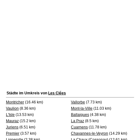
Städte im Umkreis von
Les Clées
Montricher
(16.46 km)
Vallorbe
(7.73 km)
Vaulion
(8.36 km)
Mont-la-Ville
(11.03 km)
L'Isle
(13.53 km)
Ballaigues
(4.38 km)
Mauraz
(15.2 km)
La Praz
(8.5 km)
Juriens
(6.51 km)
Cuarnens
(11.78 km)
Premier
(3.57 km)
Chavannes-le-Veyron
(14.29 km)
Lignerolle
(2.38 km)
La Chaux (Cossonay)
(12.61 km)