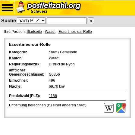
Suche
Ihre Position:
Startseite
-
Waadt
-
Essertines-sur-Rolle
Essertines-sur-Rolle
Kategorie:
Stadt / Gemeinde
Kanton:
Waadt
Regierungsbezirk:
District de Nyon
amtlicher
Gemeindeschlüssel:
G5856
Einwohner:
496
Fläche:
69,70 km²
Postleitzahl (PLZ):
1186
Entfernung berechnen
(zu einer anderen Stadt)