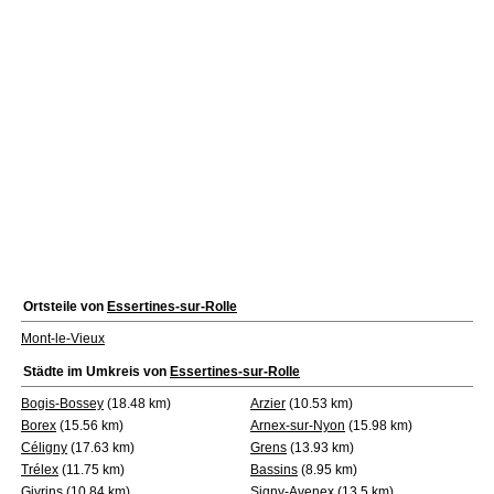
Ortsteile von
Essertines-sur-Rolle
Mont-le-Vieux
Städte im Umkreis von
Essertines-sur-Rolle
Bogis-Bossey
(18.48 km)
Arzier
(10.53 km)
Borex
(15.56 km)
Arnex-sur-Nyon
(15.98 km)
Céligny
(17.63 km)
Grens
(13.93 km)
Trélex
(11.75 km)
Bassins
(8.95 km)
Givrins
(10.84 km)
Signy-Avenex
(13.5 km)