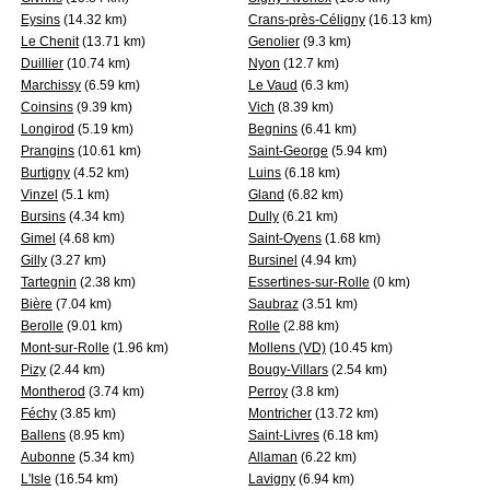
Eysins
(14.32 km)
Crans-près-Céligny
(16.13 km)
Le Chenit
(13.71 km)
Genolier
(9.3 km)
Duillier
(10.74 km)
Nyon
(12.7 km)
Marchissy
(6.59 km)
Le Vaud
(6.3 km)
Coinsins
(9.39 km)
Vich
(8.39 km)
Longirod
(5.19 km)
Begnins
(6.41 km)
Prangins
(10.61 km)
Saint-George
(5.94 km)
Burtigny
(4.52 km)
Luins
(6.18 km)
Vinzel
(5.1 km)
Gland
(6.82 km)
Bursins
(4.34 km)
Dully
(6.21 km)
Gimel
(4.68 km)
Saint-Oyens
(1.68 km)
Gilly
(3.27 km)
Bursinel
(4.94 km)
Tartegnin
(2.38 km)
Essertines-sur-Rolle
(0 km)
Bière
(7.04 km)
Saubraz
(3.51 km)
Berolle
(9.01 km)
Rolle
(2.88 km)
Mont-sur-Rolle
(1.96 km)
Mollens (VD)
(10.45 km)
Pizy
(2.44 km)
Bougy-Villars
(2.54 km)
Montherod
(3.74 km)
Perroy
(3.8 km)
Féchy
(3.85 km)
Montricher
(13.72 km)
Ballens
(8.95 km)
Saint-Livres
(6.18 km)
Aubonne
(5.34 km)
Allaman
(6.22 km)
L'Isle
(16.54 km)
Lavigny
(6.94 km)