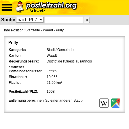
Suche
Ihre Position:
Startseite
-
Waadt
-
Prilly
Prilly
Kategorie:
Stadt / Gemeinde
Kanton:
Waadt
Regierungsbezirk:
District de l'Ouest lausannois
amtlicher
Gemeindeschlüssel:
G5589
Einwohner:
10.955
Fläche:
21,90 km²
Postleitzahl (PLZ):
1008
Entfernung berechnen
(zu einer anderen Stadt)