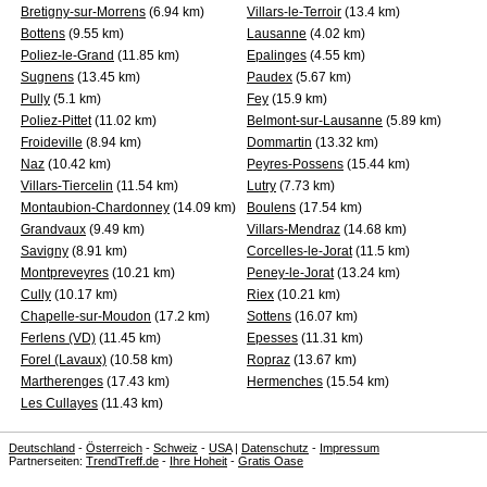
Bretigny-sur-Morrens
(6.94 km)
Villars-le-Terroir
(13.4 km)
Bottens
(9.55 km)
Lausanne
(4.02 km)
Poliez-le-Grand
(11.85 km)
Epalinges
(4.55 km)
Sugnens
(13.45 km)
Paudex
(5.67 km)
Pully
(5.1 km)
Fey
(15.9 km)
Poliez-Pittet
(11.02 km)
Belmont-sur-Lausanne
(5.89 km)
Froideville
(8.94 km)
Dommartin
(13.32 km)
Naz
(10.42 km)
Peyres-Possens
(15.44 km)
Villars-Tiercelin
(11.54 km)
Lutry
(7.73 km)
Montaubion-Chardonney
(14.09 km)
Boulens
(17.54 km)
Grandvaux
(9.49 km)
Villars-Mendraz
(14.68 km)
Savigny
(8.91 km)
Corcelles-le-Jorat
(11.5 km)
Montpreveyres
(10.21 km)
Peney-le-Jorat
(13.24 km)
Cully
(10.17 km)
Riex
(10.21 km)
Chapelle-sur-Moudon
(17.2 km)
Sottens
(16.07 km)
Ferlens (VD)
(11.45 km)
Epesses
(11.31 km)
Forel (Lavaux)
(10.58 km)
Ropraz
(13.67 km)
Martherenges
(17.43 km)
Hermenches
(15.54 km)
Les Cullayes
(11.43 km)
Deutschland
-
Österreich
-
Schweiz
-
USA
|
Datenschutz
-
Impressum
Partnerseiten:
TrendTreff.de
-
Ihre Hoheit
-
Gratis Oase