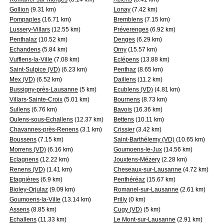
Gollion
(9.31 km)
Lonay
(7.42 km)
Pompaples
(16.71 km)
Bremblens
(7.15 km)
Lussery-Villars
(12.55 km)
Préverenges
(6.92 km)
Penthalaz
(10.52 km)
Denges
(6.29 km)
Echandens
(5.84 km)
Orny
(15.57 km)
Vufflens-la-Ville
(7.08 km)
Eclépens
(13.88 km)
Saint-Sulpice (VD)
(6.23 km)
Penthaz
(8.65 km)
Mex (VD)
(6.52 km)
Daillens
(11.2 km)
Bussigny-près-Lausanne
(5 km)
Ecublens (VD)
(4.81 km)
Villars-Sainte-Croix
(5.01 km)
Bournens
(8.73 km)
Sullens
(6.76 km)
Bavois
(16.36 km)
Oulens-sous-Echallens
(12.37 km)
Bettens
(10.11 km)
Chavannes-près-Renens
(3.1 km)
Crissier
(3.42 km)
Boussens
(7.15 km)
Saint-Barthélemy (VD)
(10.65 km)
Morrens (VD)
(6.16 km)
Goumoens-le-Jux
(14.56 km)
Eclagnens
(12.22 km)
Jouxtens-Mézery
(2.28 km)
Renens (VD)
(1.41 km)
Cheseaux-sur-Lausanne
(4.72 km)
Etagnières
(6.9 km)
Penthéréaz
(15.67 km)
Bioley-Orjulaz
(9.09 km)
Romanel-sur-Lausanne
(2.61 km)
Goumoens-la-Ville
(13.14 km)
Prilly
(0 km)
Assens
(8.85 km)
Cugy (VD)
(5 km)
Echallens
(11.33 km)
Le Mont-sur-Lausanne
(2.91 km)