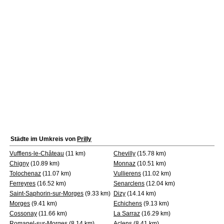
Städte im Umkreis von
Prilly
Vufflens-le-Château
(11 km)
Chevilly
(15.78 km)
Chigny
(10.89 km)
Monnaz
(10.51 km)
Tolochenaz
(11.07 km)
Vullierens
(11.02 km)
Ferreyres
(16.52 km)
Senarclens
(12.04 km)
Saint-Saphorin-sur-Morges
(9.33 km)
Dizy
(14.14 km)
Morges
(9.41 km)
Echichens
(9.13 km)
Cossonay
(11.66 km)
La Sarraz
(16.29 km)
Romanel-sur-Morges
(8.14 km)
Aclens
(8.41 km)