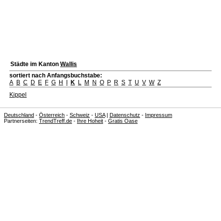
Städte im Kanton
Wallis
sortiert nach Anfangsbuchstabe:
A
B
C
D
E
F
G
H
I
K
L
M
N
O
P
R
S
T
U
V
W
Z
Kippel
Deutschland
-
Österreich
-
Schweiz
-
USA
|
Datenschutz
-
Impressum
Partnerseiten:
TrendTreff.de
-
Ihre Hoheit
-
Gratis Oase