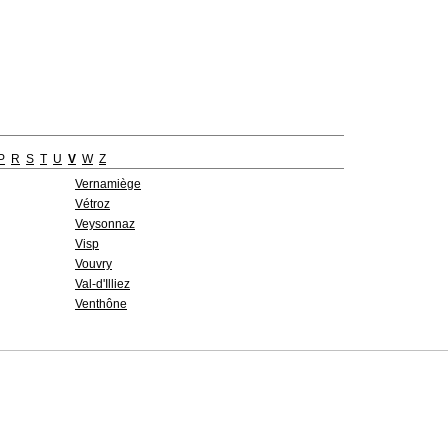
P
R
S
T
U
V
W
Z
Vernamiège
Vétroz
Veysonnaz
Visp
Vouvry
Val-d'Illiez
Venthône