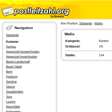
Ihre Position:
Startseite
-
Wallis
Navigation
Wallis
Startseite
Kategorie:
Kanton
Kantone:
Schlüssel:
VS
Aargau
Appenzell Ausserrhoden
Städte:
144
Appenzell Innerrhoden
Basel-Landschaft
Basel-Stadt
Bern
Freiburg
Genève
Glarus
Graubünden
Jura
Luzern
Neuchâtel
Nidwalden