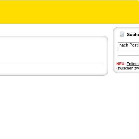
Such
NEU:
Entfer
(zwischen zw