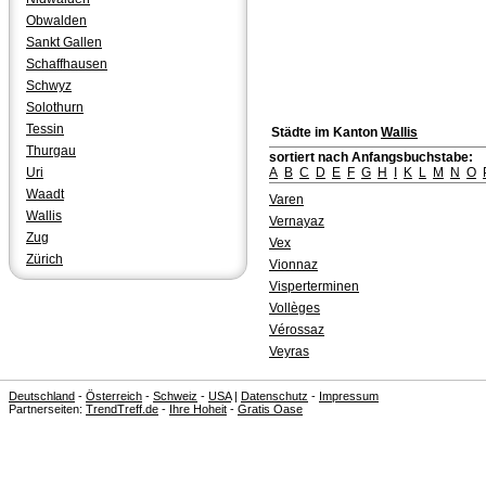
Obwalden
Sankt Gallen
Schaffhausen
Schwyz
Solothurn
Tessin
Städte im Kanton
Wallis
Thurgau
sortiert nach Anfangsbuchstabe:
Uri
A
B
C
D
E
F
G
H
I
K
L
M
N
O
Waadt
Varen
Wallis
Vernayaz
Zug
Vex
Zürich
Vionnaz
Visperterminen
Vollèges
Vérossaz
Veyras
Deutschland
-
Österreich
-
Schweiz
-
USA
|
Datenschutz
-
Impressum
Partnerseiten:
TrendTreff.de
-
Ihre Hoheit
-
Gratis Oase