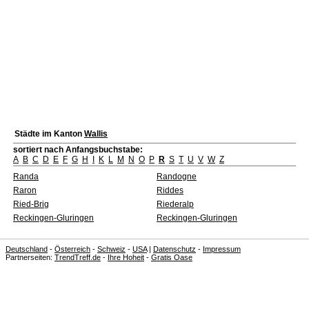
Städte im Kanton
Wallis
sortiert nach Anfangsbuchstabe:
A
B
C
D
E
F
G
H
I
K
L
M
N
O
P
R
S
T
U
V
W
Z
Randa
Randogne
Raron
Riddes
Ried-Brig
Riederalp
Reckingen-Gluringen
Reckingen-Gluringen
Deutschland
-
Österreich
-
Schweiz
-
USA
|
Datenschutz
-
Impressum
Partnerseiten:
TrendTreff.de
-
Ihre Hoheit
-
Gratis Oase