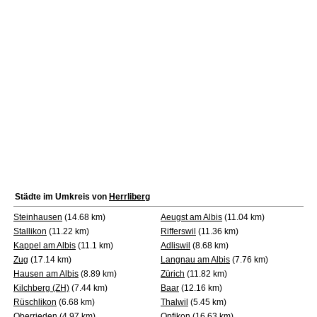
Städte im Umkreis von
Herrliberg
Steinhausen
(14.68 km)
Aeugst am Albis
(11.04 km)
Stallikon
(11.22 km)
Rifferswil
(11.36 km)
Kappel am Albis
(11.1 km)
Adliswil
(8.68 km)
Zug
(17.14 km)
Langnau am Albis
(7.76 km)
Hausen am Albis
(8.89 km)
Zürich
(11.82 km)
Kilchberg (ZH)
(7.44 km)
Baar
(12.16 km)
Rüschlikon
(6.68 km)
Thalwil
(5.45 km)
Oberrieden
(4.97 km)
Opfikon
(16.63 km)