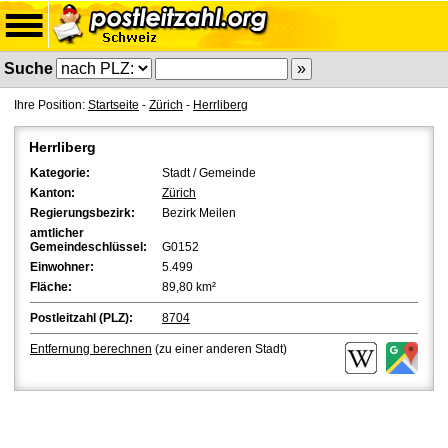
Suche
Ihre Position:
Startseite
-
Zürich
-
Herrliberg
Herrliberg
Kategorie:
Stadt / Gemeinde
Kanton:
Zürich
Regierungsbezirk:
Bezirk Meilen
amtlicher
Gemeindeschlüssel:
G0152
Einwohner:
5.499
Fläche:
89,80 km²
Postleitzahl (PLZ):
8704
Entfernung berechnen
(zu einer anderen Stadt)