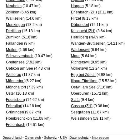
Neuheim
(10.47 km)
Horgen
(5.18 km)
Zollikon
(6.45 km)
Erlenbach (ZH)
(3.11 km)
Wallisellen
(14.6 km)
Hirzel
(8.13 km)
Menzingen
(13.2 km)
Dübendorf
(12.11 km)
Dietlikon
(15.18 km)
Küsnacht (ZH)
(3.64 km)
Zumikon
(5.18 km)
Herrliberg
(NAN km)
Fällanden
(9 km)
Wangen-Brüttisellen
(14.21 km)
Meilen
(1.69 km)
Wädenswil
(6.94 km)
Schwerzenbach
(10.47 km)
Maur
(5.64 km)
Greifensee
(7.92 km)
Richterswil
(9.95 km)
Uetikon am See
(4.43 km)
Volketswil
(12.24 km)
Wollerau
(11.87 km)
Egg bei Zürich
(4.98 km)
Männedorf
(6.27 km)
Illnau-Effretikon
(15.52 km)
Mönchaltorf
(7.39 km)
Oetwil am See
(7.16 km)
Uster
(10.13 km)
Oberbüren
(15.72 km)
Feusisberg
(14.62 km)
Stäfa
(9.4 km)
Fehraltorf
(14.18 km)
Gossau (ZH)
(9.38 km)
Grüningen
(9.87 km)
Seegräben
(11.67 km)
Hombrechtikon
(11.08 km)
Weisslingen
(19.11 km)
Freienbach
(14.61 km)
Deutschland
-
Österreich
-
Schweiz
-
USA
|
Datenschutz
-
Impressum