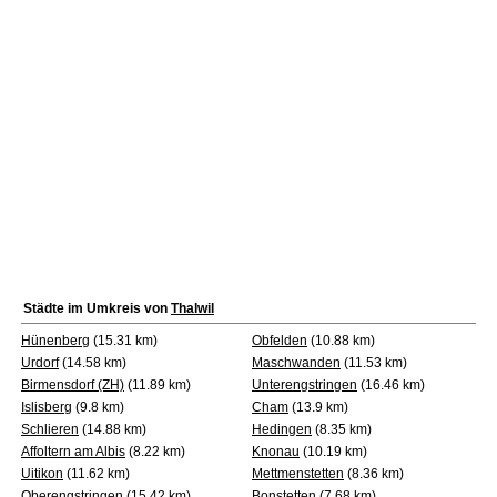
Städte im Umkreis von
Thalwil
Hünenberg
(15.31 km)
Obfelden
(10.88 km)
Urdorf
(14.58 km)
Maschwanden
(11.53 km)
Birmensdorf (ZH)
(11.89 km)
Unterengstringen
(16.46 km)
Islisberg
(9.8 km)
Cham
(13.9 km)
Schlieren
(14.88 km)
Hedingen
(8.35 km)
Affoltern am Albis
(8.22 km)
Knonau
(10.19 km)
Uitikon
(11.62 km)
Mettmenstetten
(8.36 km)
Oberengstringen
(15.42 km)
Bonstetten
(7.68 km)