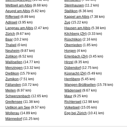
Wettswil am Albis
(8.68 km)
Steinhausen
(11.2 km)
Aeugst am Albis
(5.82 km)
Stallikon
(6.36 km)
Rifferswil
(6.89 km)
Kappel am Albis
(7.38 km)
Adliswil
(3.95 km)
Zug
(15.22 km)
Langnau am Albis
(2.47 km)
Hausen am Albis
(5.38 km)
Zürich
(9.67 km)
Kilchberg (ZH)
(3.33 km)
Baar
(10.2 km)
Rüschlikon
(2.16 km)
Thalwil
(0 km)
Oberrieden
(1.85 km)
Neuheim
(9.87 km)
Horgen
(4 km)
Zollikon
(6.52 km)
Erlenbach (ZH)
(3.45 km)
Wallisellen
(14.77 km)
Hirzel
(8.35 km)
Menzingen
(13.32 km)
Dübendorf
(12.75 km)
Dietlikon
(15.79 km)
Küsnacht (ZH)
(5.49 km)
Zumikon
(7.51 km)
Herrliberg
(5.45 km)
Fällanden
(10.72 km)
Wangen-Brüttisellen
(15.78 km)
Meilen
(6.97 km)
Wädenswil
(9.67 km)
Schwerzenbach
(12.65 km)
Maur
(9.25 km)
Greifensee
(11.38 km)
Richterswil
(12.98 km)
Uetikon am See
(9.57 km)
Volketswil
(15.05 km)
Wollerau
(14.89 km)
Egg bei Zürich
(10.41 km)
Männedorf
(11.25 km)