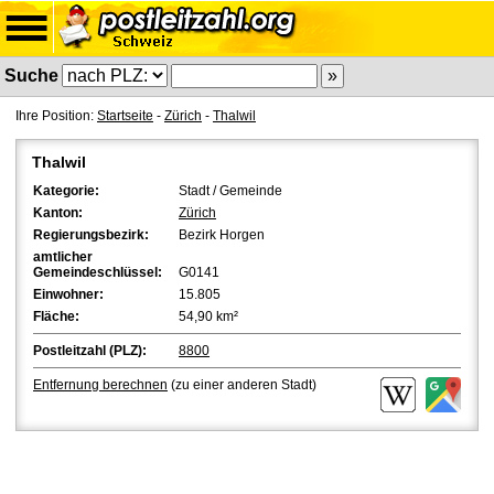
Suche
Ihre Position:
Startseite
-
Zürich
-
Thalwil
Thalwil
Kategorie:
Stadt / Gemeinde
Kanton:
Zürich
Regierungsbezirk:
Bezirk Horgen
amtlicher
Gemeindeschlüssel:
G0141
Einwohner:
15.805
Fläche:
54,90 km²
Postleitzahl (PLZ):
8800
Entfernung berechnen
(zu einer anderen Stadt)