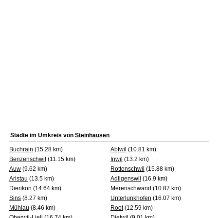
Städte im Umkreis von
Steinhausen
Buchrain
(15.28 km)
Abtwil
(10.81 km)
Benzenschwil
(11.15 km)
Inwil
(13.2 km)
Auw
(9.62 km)
Rottenschwil
(15.88 km)
Aristau
(13.5 km)
Adligenswil
(16.9 km)
Dierikon
(14.64 km)
Merenschwand
(10.87 km)
Sins
(8.27 km)
Unterlunkhofen
(16.07 km)
Mühlau
(8.46 km)
Root
(12.59 km)
Oberwil-Lieli
(16.74 km)
Dietwil
(9.01 km)