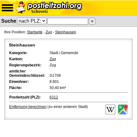
Suche
Ihre Position:
Startseite
-
Zug
-
Steinhausen
Steinhausen
Kategorie:
Stadt / Gemeinde
Kanton:
Zug
Regierungsbezirk:
Zug
amtlicher
Gemeindeschlüssel:
G1708
Einwohner:
8.801
Fläche:
50,40 km²
Postleitzahl (PLZ):
6312
Entfernung berechnen
(zu einer anderen Stadt)