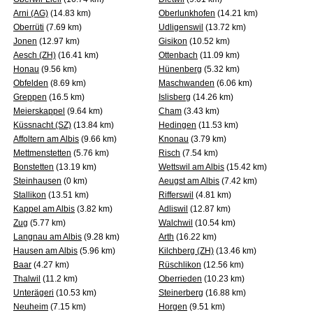
Arni (AG)
(14.83 km)
Oberlunkhofen
(14.21 km)
Oberrüti
(7.69 km)
Udligenswil
(13.72 km)
Jonen
(12.97 km)
Gisikon
(10.52 km)
Aesch (ZH)
(16.41 km)
Ottenbach
(11.09 km)
Honau
(9.56 km)
Hünenberg
(5.32 km)
Obfelden
(8.69 km)
Maschwanden
(6.06 km)
Greppen
(16.5 km)
Islisberg
(14.26 km)
Meierskappel
(9.64 km)
Cham
(3.43 km)
Küssnacht (SZ)
(13.84 km)
Hedingen
(11.53 km)
Affoltern am Albis
(9.66 km)
Knonau
(3.79 km)
Mettmenstetten
(5.76 km)
Risch
(7.54 km)
Bonstetten
(13.19 km)
Wettswil am Albis
(15.42 km)
Steinhausen
(0 km)
Aeugst am Albis
(7.42 km)
Stallikon
(13.51 km)
Rifferswil
(4.81 km)
Kappel am Albis
(3.82 km)
Adliswil
(12.87 km)
Zug
(5.77 km)
Walchwil
(10.54 km)
Langnau am Albis
(9.28 km)
Arth
(16.22 km)
Hausen am Albis
(5.96 km)
Kilchberg (ZH)
(13.46 km)
Baar
(4.27 km)
Rüschlikon
(12.56 km)
Thalwil
(11.2 km)
Oberrieden
(10.23 km)
Unterägeri
(10.53 km)
Steinerberg
(16.88 km)
Neuheim
(7.15 km)
Horgen
(9.51 km)