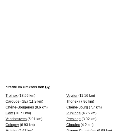
Städte im Umkreis von
Gy
Troinex
(13.56 km)
Veyrier
(11.16 km)
Carouge (GE)
(11.9 km)
Thônex
(7.86 km)
Chêne-Bougeries
(8.6 km)
Chêne-Bourg
(7.7 km)
Genf
(10.71 km)
Puplinge
(4.75 km)
Vandoeuvres
(5.91 km)
Presinge
(3.02 km)
Cologny
(6.93 km)
Choulex
(4.2 km)
Meinier
(2.67 km)
Pregny-Chambésy
(9.98 km)