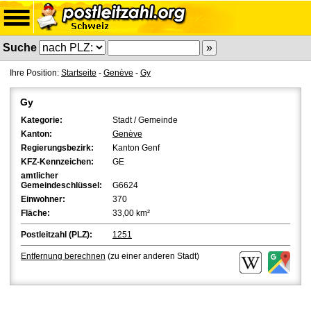
Suche
Ihre Position:
Startseite
-
Genève
-
Gy
Gy
Kategorie:
Stadt / Gemeinde
Kanton:
Genève
Regierungsbezirk:
Kanton Genf
KFZ-Kennzeichen:
GE
amtlicher
Gemeindeschlüssel:
G6624
Einwohner:
370
Fläche:
33,00 km²
Postleitzahl (PLZ):
1251
Entfernung berechnen
(zu einer anderen Stadt)