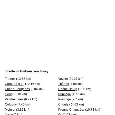
Städte im Umkreis von
Jussy
Troinex
(13.62 km)
Veyrier
(11.27 km)
Carouge (GE)
(12.16 km)
Thônex
(7.88 km)
Chêne-Bougeries
(8.84 km)
Chêne-Bourg
(7.88 km)
Genf
(11.18 km)
Puplinge
(4.77 km)
Vandoeuvres
(6.29 km)
Presinge
(2.7 km)
Cologny
(7.46 km)
Choulex
(4.63 km)
Meinier
(3.32 km)
Pregny-Chambésy
(10.73 km)
Jussy
(0 km)
Gy
(1.02 km)