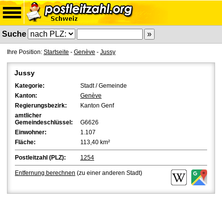
Suche
Ihre Position:
Startseite
-
Genève
-
Jussy
Jussy
Kategorie:
Stadt / Gemeinde
Kanton:
Genève
Regierungsbezirk:
Kanton Genf
amtlicher
Gemeindeschlüssel:
G6626
Einwohner:
1.107
Fläche:
113,40 km²
Postleitzahl (PLZ):
1254
Entfernung berechnen
(zu einer anderen Stadt)