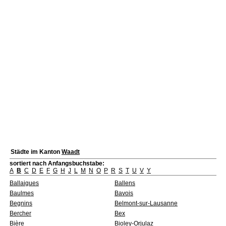
Städte im Kanton
Waadt
sortiert nach Anfangsbuchstabe:
A
B
C
D
E
F
G
H
J
L
M
N
O
P
R
S
T
U
V
Y
Ballaigues
Ballens
Baulmes
Bavois
Begnins
Belmont-sur-Lausanne
Bercher
Bex
Bière
Bioley-Orjulaz